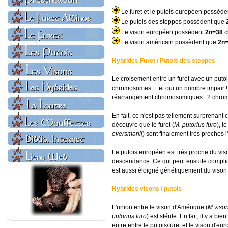
Le furet et le putois européen possèd
Le putois des steppes possèdent que
Le vison européen possèdent
2n=38
c
Le vison américain possèdent que
2n
Hybrides Furet / Putois des steppes
Le croisement entre un furet avec un put
chromosomes ... et oui un nombre impair !
réarrangement chromosomiques : 2 chromo
En fait, ce n'est pas tellement surprenant
découvre que le furet (
M. putorius furo
), l
eversmanii
) sont finalement très proches l'
Le putois européen est trés proche du vis
descendance. Ce qui peut ensuite complique
est aussi éloigné génétiquement du vison
Hybrides visons / putois
L'union entre le vison d'Amérique (
M viso
putorius furo
) est stérile. En fait, il y a b
entre entre le putois/furet et le vison d'eur