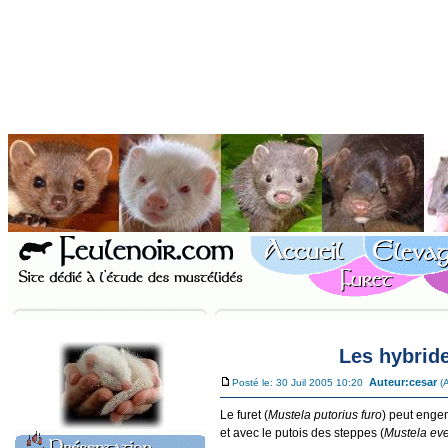
Les hybride
Auteur:
cesar
Posté le: 30 Juil 2005 10:20
(
Le furet (
Mustela putorius furo
) peut enge
et avec le putois des steppes (
Mustela ev