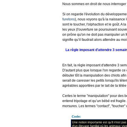
Nous sommes en droit de nous interroger s
Si on regarde l'évolution du développement
furetons
), nous voyons qu'à la naissance l
sont le toucher, l'olphaction et le goût. A 
les yeux (l'ouverture se poursuivant souve
on prône qu'on ne doit pas manipuler un fu
signifie qu’il faudrait alors attendre au m
La règle imposant d'attendre 3 semain
En fait, la règle imposant d'attendre 3 se
D'autant plus que lorsque l'on regarde ce 
débuter tôt la manipulation des chiots afi
serait de caresser les petits lorsqu'ils tèt
agréables apportées par le lait de la tété
Certes le terme "manipulation" pour des b
entend tripotage et qu’un bébé est fragile. D
morsures. Les termes "contact", "toucher" 
Code:
Une notion importante est qu’il n'est pa
d'un élevage familial où les animaux vive