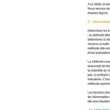
A ce stade, je pe
Nous verrons dan
d'autres façons.
2° - Déterminati
Déterminer les b
: la méthode dit
déterminés à l'ai
observe ensuite l
méthode dite emp
d'une population
La méthode expé
beaucoup de temp
la notoriété du v
pas, à contrario 
industriels. C'e
méthode expérim
Les besoins alim
de l'alimentation
été ainsi étudiée