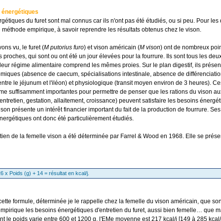
s énergétiques
étiques du furet sont mal connus car ils n'ont pas été étudiés, ou si peu. Pour les
 méthode empirique, à savoir reprendre les résultats obtenus chez le vison.
ns vu, le furet (
M putorius furo
) et vison américain (
M vison
) ont de nombreux po
proches, qui sont ou ont été un jour élevées pour la fourrure. Ils sont tous les deu
 leur régime alimentaire comprend les mêmes proies. Sur le plan digestif, ils présen
omiques (absence de caecum, spécialisations intestinale, absence de différenciati
tre le jéjunum et l'iléon) et physiologique (transit moyen environ de 3 heures). Ce
e suffisamment importantes pour permettre de penser que les rations du vison au
ntretien, gestation, allaitement, croissance) peuvent satisfaire les besoins énergét
vison présente un intérêt financier important du fait de la production de fourrure. Se
énergétiques ont donc été particulièrement étudiés.
etien de la femelle vison a été déterminée par Farrel & Wood en 1968. Elle se prése
 x Poids (g) + 14 = résultat en kcal/j.
 cette formule, déterminée je le rappelle chez la femelle du vison américain, que so
t empirique les besoins énergétiques d'entretien du furet, aussi bien femelle… que 
ont le poids varie entre 600 et 1200 g, l'EMe moyenne est 217 kcal/j [149 à 285 kcal/j