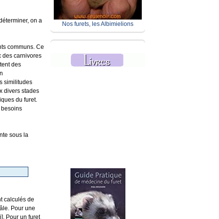
 déterminer, on a
Nos furets, les Albimielions
ints communs. Ce
x des carnivores
tent des
on
s similitudes
x divers stades
iques du furet.
s besoins
nte sous la
nt calculés de
mâle. Pour une
]. Pour un furet