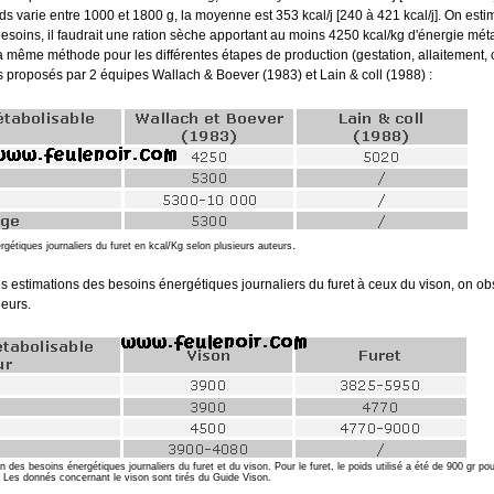
ids varie entre 1000 et 1800 g, la moyenne est 353 kcal/j [240 à 421 kcal/j]. On est
esoins, il faudrait une ration sèche apportant au moins 4250 kcal/kg d'énergie méta
a même méthode pour les différentes étapes de production (gestation, allaitement, 
ats proposés par 2 équipes Wallach & Boever (1983) et Lain & coll (1988) :
.
rgétiques journaliers du furet en kcal/Kg selon plusieurs auteurs
s estimations des besoins énergétiques journaliers du furet à ceux du vison, on obs
eurs.
des besoins énergétiques journaliers du furet et du vison. Pour le furet, le poids utilisé a été de 900 gr po
 Les donnés concernant le vison sont tirés du Guide Vison.