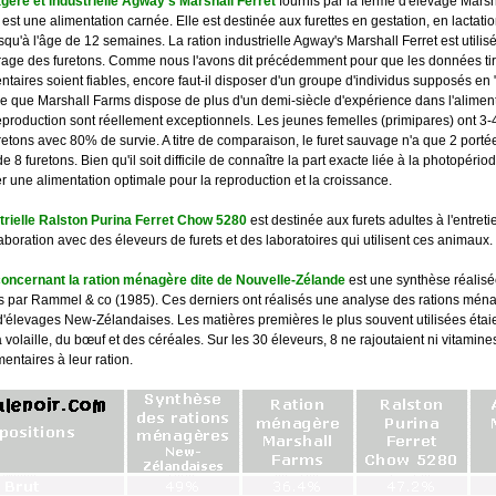
agère et industrielle Agway's Marshall Ferret
fournis par la ferme d'élevage Mars
st une alimentation carnée. Elle est destinée aux furettes en gestation, en lactatio
qu'à l'âge de 12 semaines. La ration industrielle Agway's Marshall Ferret est utilisé
vrage des furetons. Comme nous l'avons dit précédemment pour que les données tir
entaires soient fiables, encore faut-il disposer d'un groupe d'individus supposés en
e que Marshall Farms dispose de plus d'un demi-siècle d'expérience dans l'alimenta
 reproduction sont réellement exceptionnels. Les jeunes femelles (primipares) ont 3-
uretons avec 80% de survie. A titre de comparaison, le furet sauvage n'a que 2 port
8 furetons. Bien qu'il soit difficile de connaître la part exacte liée à la photopériod
r une alimentation optimale pour la reproduction et la croissance.
strielle Ralston Purina Ferret Chow 5280
est destinée aux furets adultes à l'entreti
aboration avec des éleveurs de furets et des laboratoires qui utilisent ces animaux.
concernant la ration ménagère dite de Nouvelle-Zélande
est une synthèse réalisé
 par Rammel & co (1985). Ces derniers ont réalisés une analyse des rations ména
'élevages New-Zélandaises. Les matières premières le plus souvent utilisées étai
 volaille, du bœuf et des céréales. Sur les 30 éleveurs, 8 ne rajoutaient ni vitamines
entaires à leur ration.