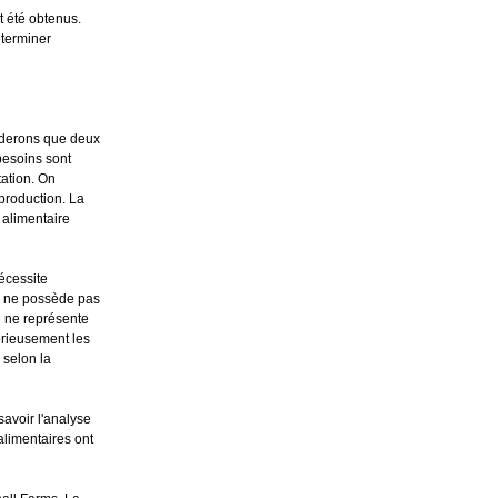
t été obtenus.
éterminer
orderons que deux
besoins sont
tation. On
eproduction. La
 alimentaire
écessite
re ne possède pas
l ne représente
sérieusement les
 selon la
savoir l'analyse
 alimentaires ont