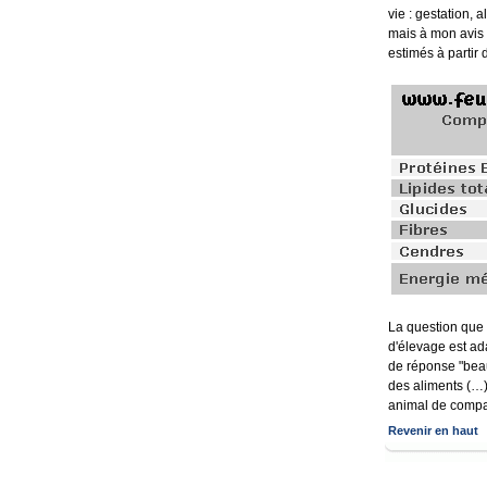
vie : gestation, 
mais à mon avis 
estimés à partir 
La question que 
d'élevage est ad
de réponse "beaut
des aliments (…)
animal de comp
Revenir en haut