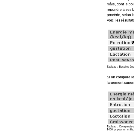
mâle, dont le po
répondre à ses b
procède, selon l
Voici les résult
Tableau : Besoins éne
Si on compare le
largement supéri
Tableau : Comparaison 
1400 gr pour un mâle.