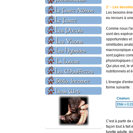
1° - Les besoin
Les besoins énerg
eu recours à une
Comme nous l'avo
sont des espèces 
opportunistes et
similitudes anat
macroscopique en
sont jugées comm
physiologiques (e
Qui plus est, le 
nutritionnels et 
L'énergie d'entr
forme suivante :
Citation:
EMe = 0.226
C'est à partir de
façon tout à fai
furette adulte, d