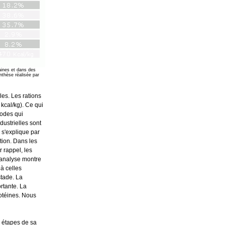
aines et dans des
nthèse réalisée par
les. Les rations
kcal/kg). Ce qui
iodes qui
dustrielles sont
 s'explique par
ition. Dans les
r rappel, les
'analyse montre
à celles
stade. La
ortante. La
rotéines. Nous
s étapes de sa