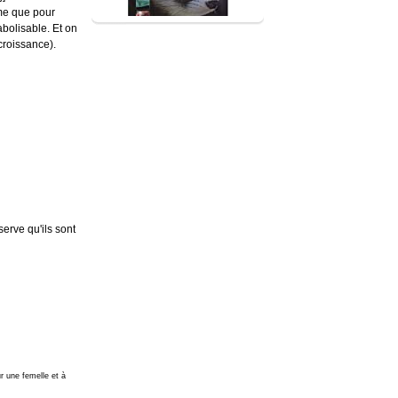
ime que pour
bolisable. Et on
croissance).
erve qu'ils sont
ur une femelle et à