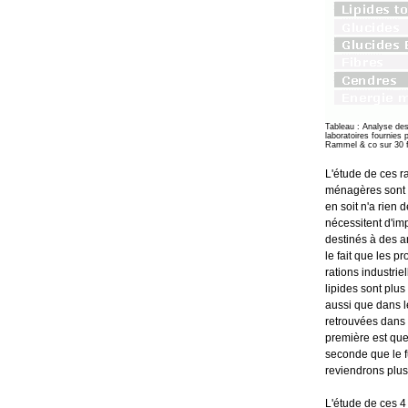
Tableau : Analyse des
laboratoires fournies
Rammel & co sur 30 f
L'étude de ces r
ménagères sont p
en soit n'a rien
nécessitent d'imp
destinés à des a
le fait que les p
rations industrie
lipides sont plu
aussi que dans l
retrouvées dans 
première est que 
seconde que le fu
reviendrons plus
L'étude de ces 4