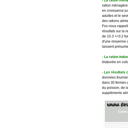
- La ration mén
ration ménagère e
en croissance jus
adultes et le se
des rations alim
Fox nous rappell
résultats sur la
de 10.3 +/-0.2 f
d'une moyenne de 
laissent présume
-
La ration indu
élaborée en coll
-
Les résultats 
données fournies
dans 30 fermes d
du poisson, de la
suppléments alim