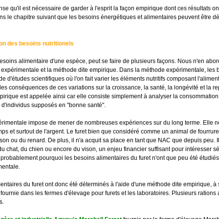
nse qu'il est nécessaire de garder à l'esprit la façon empirique dont ces résultats on
s le chapitre suivant que les besoins énergétiques et alimentaires peuvent être d
on des besoins nutritionels
esoins alimentaire d'une espèce, peut se faire de plusieurs façons. Nous n'en ab
e expérimentale et la méthode dite empirique. Dans la méthode expérimentale, les 
de d'études scientifiques où l'on fait varier les éléments nutritifs composant l'alimen
es conséquences de ces variations sur la croissance, la santé, la longévité et la r
irique est appelée ainsi car elle consiste simplement à analyser la consommation
 d'individus supposés en "bonne santé".
rimentale impose de mener de nombreuses expériences sur du long terme. Elle n
s et surtout de l'argent. Le furet bien que considéré comme un animal de fourru
ison ou du renard. De plus, il n'a acquit sa place en tant que NAC que depuis peu. I
du chat, du chien ou encore du vison, un enjeu financier suffisant pour intéresser 
st probablement pourquoi les besoins alimentaires du furet n'ont que peu été étudiés
entale.
entaires du furet ont donc été déterminés à l'aide d'une méthode dite empirique, à 
 fournie dans les fermes d'élevage pour furets et les laboratoires. Plusieurs rations
s.