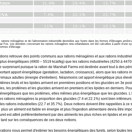
 rations ménagères et de l'alimentation industrielle destinées aux furets dans les fermes d'élevages améric
 par Fox. Les données concernant les rations ménagères new-zélandaises ont été calculées à partir d'une sy
ermes d'élevage.
ations retrouve des points communs aux rations ménagères et aux rations industriel
lus énergétiques (4900 – 5519 kcal/kg) que les rations industrielles (4250 à 4470 
 de surprenant puisque la ration de Marshall Farms est destinée avant tout à des pér
ortant apport énergétique (gestation, lactation, croissance), alors que les rations in
nimaux adultes (énergie d'entretien). Néanmoins cet apport énergétique plus élevé
rotéines bruts et les lipides arrivent en premières positions et les glucides en 3e pos
lles, les protéines et les glucides arrivent en premiers et les lipides en derniers. Pou
s énergétiques que les protéines, elles mêmes plus énergétique que les glucides. L
es rations ménagères la proportion des glucides (7.4 et 22.1%) sont bien inférieurs 
les rations industrielles (22.7 et 35.7%). Deux notions doivent être rappelées à ce 
plus un aliment est faible en énergie et plus l'ingestion alimentaire devra être imp
ret est attiré préférentiellement par des aliments les plus riches en lipides et en p
 tard sur les conséquences de ces deux notions.
 rations nous permet d'estimer les besoins énergétiques des furets, selon toutes le