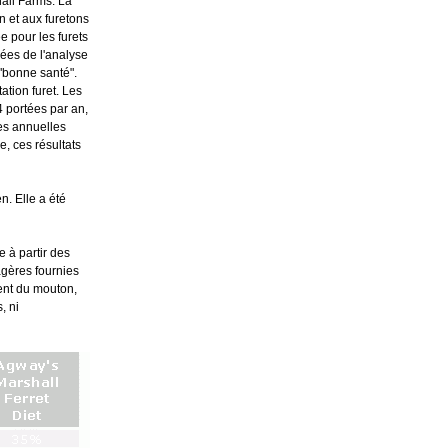
hall Farms. La
n et aux furetons
e pour les furets
ées de l'analyse
 "bonne santé".
tion furet. Les
4 portées par an,
ées annuelles
e, ces résultats
en. Elle a été
e à partir des
gères fournies
ent du mouton,
, ni