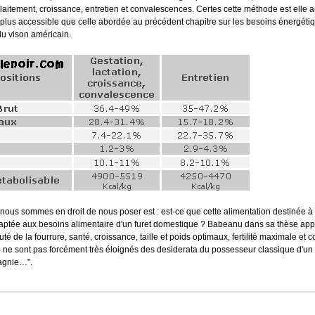
allaitement, croissance, entretien et convalescences. Certes cette méthode est elle 
plus accessible que celle abordée au précédent chapitre sur les besoins énergétiq
du vison américain.
nous sommes en droit de nous poser est : est-ce que cette alimentation destinée 
aptée aux besoins alimentaire d'un furet domestique ? Babeanu dans sa thèse app
é de la fourrure, santé, croissance, taille et poids optimaux, fertilité maximale et
 ne sont pas forcément très éloignés des desiderata du possesseur classique d'un
agnie…".