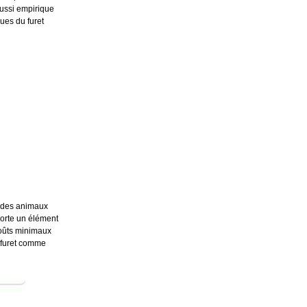
aussi empirique
ues du furet
à des animaux
orte un élément
 coûts minimaux
 furet comme