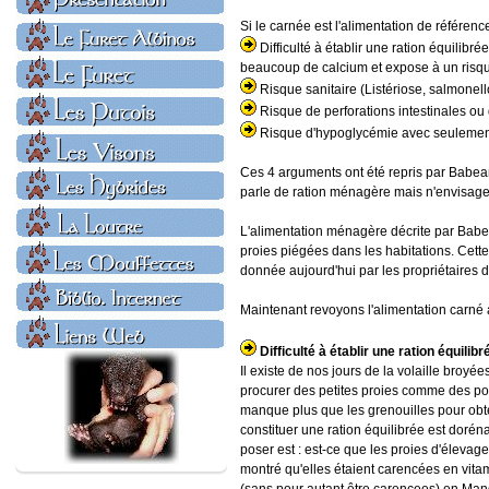
Si le carnée est l'alimentation de référe
Difficulté à établir une ration équilib
beaucoup de calcium et expose à un risqu
Risque sanitaire (Listériose, salmonello
Risque de perforations intestinales ou 
Risque d'hypoglycémie avec seulement 
Ces 4 arguments ont été repris par Babeanu
parle de ration ménagère mais n'envisage
L'alimentation ménagère décrite par Babe
proies piégées dans les habitations. Cette 
donnée aujourd'hui par les propriétaires d
Maintenant revoyons l'alimentation carné 
Difficulté à établir une ration équilibr
Il existe de nos jours de la volaille broyé
procurer des petites proies comme des pous
manque plus que les grenouilles pour obte
constituer une ration équilibrée est doré
poser est : est-ce que les proies d'élevag
montré qu'elles étaient carencées en vitam