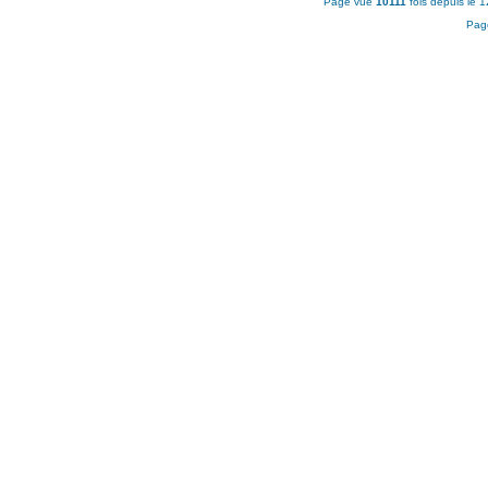
Page vue
10111
fois depuis le 
Pag