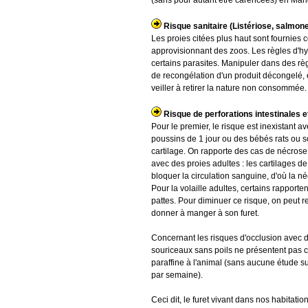
(sans pour autant être carencees) en Man
Risque sanitaire (Listériose, salmonel
Les proies citées plus haut sont fournies
approvisionnant des zoos. Les règles d'hy
certains parasites. Manipuler dans des r
de recongélation d'un produit décongelé, et
veiller à retirer la nature non consommée.
Risque de perforations intestinales e
Pour le premier, le risque est inexistant a
poussins de 1 jour ou des bébés rats ou s
cartilage. On rapporte des cas de nécros
avec des proies adultes : les cartilages de
bloquer la circulation sanguine, d'où la n
Pour la volaille adultes, certains rapporte
pattes. Pour diminuer ce risque, on peut 
donner à manger à son furet.
Concernant les risques d'occlusion avec d
souriceaux sans poils ne présentent pas c
paraffine à l'animal (sans aucune étude s
par semaine).
Ceci dit, le furet vivant dans nos habitati