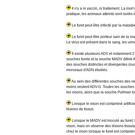
Il n'y a ni vaccin, ni traitement. La mor
pratique, les animaux atteints sont isolés 
Le furet peut être infecté par la maladi
Le furet peut être porteur sain de la 
Le virus est présent dans le sang, les urine
Il existe plusieurs ADV et notamment 2 
souches furets et la souche MADV (Mink 
des souches distinctes et divergentes (nu
morceaux d'ADN étudiés.
Au sein des différentes souches des vir
moins virulent ADV-G. Toutes les souches 
les visons, alors que la souche Pullman t
Lorsque le vison est contaminé artificie
lésions de tissus.
Lorsque le MADV est inoculé au furet, l
vison, mais on observe des lésions tissu
chez le vison lorsque le furet est contam