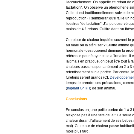
l'accouchement. On appelle ce retour de c
lactation"
. On observe un phénomène sim
Celle-ci est traditionnellement suivie de 
reproduction) Il semblerait qu'il faille 
l'oestrus "de lactation". J'ai pu observé q
moins de 4 furetons. Guittre dans sa thèse
Ce retour de chaleur inquiète souvent le pro
au male ou la stériliser ? Guittre affirme q
hormonale (oestrogènes) diminue la produ
référence pour étayer cette affirmation. Il
lait mais en pratique, on peut être tout à fa
chaleurs passent spontanément en 2 à 3 
retentissement sur la portée. Par contre, l
furetons seront grands (Cf.
Développement 
temps de prendre ses précautions, comm
(
implant GnRH
) de son animal.
Conclusions
En conclusion, une petite portée de 1 à 3 f
n'expose pas à une tare de lait. La seule c
chaleur durant l'allaitement de ses bébés s
mai). Ce retour de chaleur passe habitue
mois plus tard.