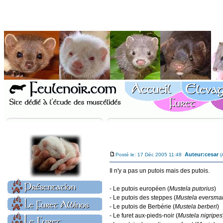
Auteur:
cesar
Posté le: 17 Déc 2005 11:48
(
Il n'y a pas un putois mais des putois.
- Le putois européen (
Mustela putorius
)
- Le putois des steppes (
Mustela eversman
- Le putois de Berbérie (
Mustela berberi
)
- Le furet aux-pieds-noir (
Mustela nigripes