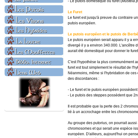
- Le putois domestique ou furet (
Mustela p
Le Furet
Le furet est jusqu'à preuve du contraire 
putois européen.
Le putois européen et le putois de Berbé
Le putois européen serait apparu il y a e
divergé il y a environ 340.000. L'ancêtre d
aurait été domestiqué pour donner le furet
C'est l'hypothèse la plus communément ad
furet est tout simplement le résultat de l
Néanmoins, même si l'hybridation de ces
des discordances :
- Le furet et le putois européen possède
- Le putois des steppes possèdent que 
Il est probable que la perte des 2 chromo
lié à un accrochage entre les chromosom
Au groupe des putorius, on pourrait aussi 
chromosomes et qui serait une espèce iss
européen. D'ailleurs, aujourd'hui on pense 