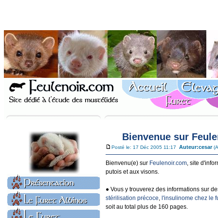
Bienvenue sur Feuleno
Auteur:
cesar
Posté le: 17 Déc 2005 11:17
(A
Bienvenu(e) sur
Feulenoir.com
, site d'inf
putois et aux visons.
● Vous y trouverez des informations sur d
stérilisation précoce
,
l'insulinome chez le f
soit au total plus de 160 pages.