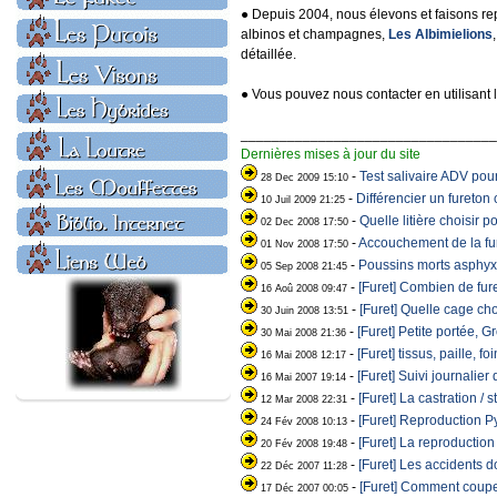
● Depuis 2004, nous élevons et faisons rep
albinos et champagnes,
Les Albimielions
détaillée.
● Vous pouvez nous contacter en utilisant l
_________________________________
Dernières mises à jour du site
-
Test salivaire ADV pour
28 Dec 2009 15:10
-
Différencier un fureto
10 Juil 2009 21:25
-
Quelle litière choisir p
02 Dec 2008 17:50
-
Accouchement de la fu
01 Nov 2008 17:50
-
Poussins morts asphyx
05 Sep 2008 21:45
-
[Furet] Combien de fur
16 Aoû 2008 09:47
-
[Furet] Quelle cage cho
30 Juin 2008 13:51
-
[Furet] Petite portée, G
30 Mai 2008 21:36
-
[Furet] tissus, paille, fo
16 Mai 2008 12:17
-
[Furet] Suivi journalier
16 Mai 2007 19:14
-
[Furet] La castration / 
12 Mar 2008 22:31
-
[Furet] Reproduction Py
24 Fév 2008 10:13
-
[Furet] La reproductio
20 Fév 2008 19:48
-
[Furet] Les accidents 
22 Déc 2007 11:28
-
[Furet] Comment couper 
17 Déc 2007 00:05