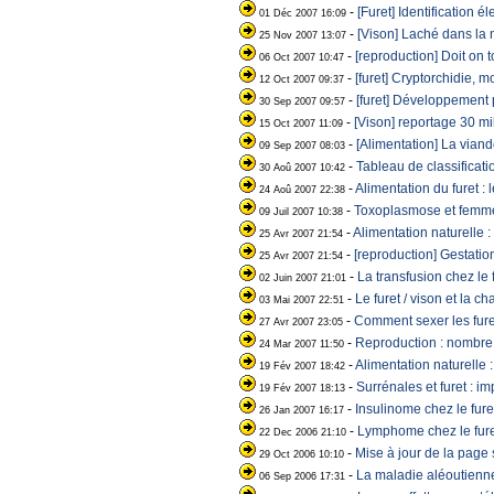
-
[Furet] Identification é
01 Déc 2007 16:09
-
[Vison] Laché dans la 
25 Nov 2007 13:07
-
[reproduction] Doit on t
06 Oct 2007 10:47
-
[furet] Cryptorchidie, m
12 Oct 2007 09:37
-
[furet] Développement p
30 Sep 2007 09:57
-
[Vison] reportage 30 mil
15 Oct 2007 11:09
-
[Alimentation] La viand
09 Sep 2007 08:03
-
Tableau de classificati
30 Aoû 2007 10:42
-
Alimentation du furet : 
24 Aoû 2007 22:38
-
Toxoplasmose et femm
09 Juil 2007 10:38
-
Alimentation naturelle 
25 Avr 2007 21:54
-
[reproduction] Gestatio
25 Avr 2007 21:54
-
La transfusion chez le 
02 Juin 2007 21:01
-
Le furet / vison et la ch
03 Mai 2007 22:51
-
Comment sexer les fur
27 Avr 2007 23:05
-
Reproduction : nombre d
24 Mar 2007 11:50
-
Alimentation naturelle 
19 Fév 2007 18:42
-
Surrénales et furet : i
19 Fév 2007 18:13
-
Insulinome chez le furet
26 Jan 2007 16:17
-
Lymphome chez le furet
22 Dec 2006 21:10
-
Mise à jour de la page 
29 Oct 2006 10:10
-
La maladie aléoutienne
06 Sep 2006 17:31