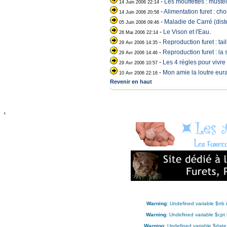
-
Les mouffettes : musté
14 Juin 2006 22:14
-
Alimentation furet : ch
14 Juin 2006 20:58
-
Maladie de Carré (diste
05 Juin 2006 09:46
-
Le Vison et l'Eau
.
26 Mai 2006 22:14
-
Reproduction furet : tai
29 Avr 2006 14:35
-
Reproduction furet : la s
29 Avr 2006 14:46
-
Les 4 règles pour vivre
29 Avr 2006 10:57
-
Mon amie la loutre eur
10 Avr 2006 22:16
Revenir en haut
'
Warning
: Undefined variable $nb 
Warning
: Undefined variable $cpt
Warning
: Undefined variable $date