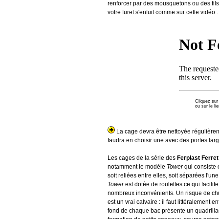
renforcer par des mousquetons ou des fils 
votre furet s'enfuit comme sur cette vidéo :
Cliquez sur 
ou sur le li
La cage devra être nettoyée régulièreme
faudra en choisir une avec des portes larg
Les cages de la série des
Ferplast Ferret
notamment le modèle
Tower
qui consiste
soit reliées entre elles, soit séparées l'u
Tower
est dotée de roulettes ce qui faci
nombreux inconvénients. Un risque de chut
est un vrai calvaire : il faut littéralemen
fond de chaque bac présente un quadrilla