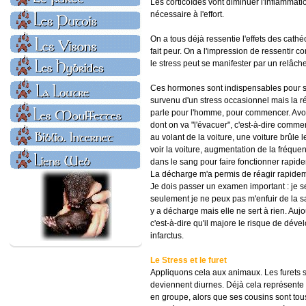
Les corticoïdes vont diminuer l'inflammati
nécessaire à l'effort.
On a tous déjà ressentie l'effets des cat
fait peur. On a l'impression de ressentir
le stress peut se manifester par un relâche
Ces hormones sont indispensables pour s'
survenu d'un stress occasionnel mais la rép
parle pour l'homme, pour commencer. Avoir
dont on va "l'évacuer", c'est-à-dire comm
au volant de la voiture, une voiture brûle 
voir la voiture, augmentation de la fréquen
dans le sang pour faire fonctionner rapid
La décharge m'a permis de réagir rapideme
Je dois passer un examen important : je s
seulement je ne peux pas m'enfuir de la sa
y a décharge mais elle ne sert à rien. Aujo
c'est-à-dire qu'il majore le risque de dév
infarctus.
Le Stress et le furet
Appliquons cela aux animaux. Les furets 
deviennent diurnes. Déjà cela représente 
en groupe, alors que ses cousins sont tous