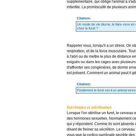
supplémentaire, qui oblige l'animal à s'a
infantile. La promiscuité de plusieurs ani
Citation:
Un mode de vie diurne, le faire vivre e
chez le furet ?
Rappeler vous, lorsqu'il a un stress. On 
respiration, et de la force musculaire. Tou
à l'abri ou de mettre le plus de distance e
exiguës ou dans les cages avec plusieurs a
d'affronter ses congénères, de dormir en
est présent. Comment un animal peut il gér
Citation:
Finalement le furet est-il un animal stre
Surrénales et stérilisation
Lorsque l'on stérilise un furet, le cerveau
des hormones sexuelles. Normalement ce so
qui y répondent. Comme ils sont absents ap
disant de freiner sa sécrétion. Le cerveau 
vous que la cortico-surrénale secrète des 