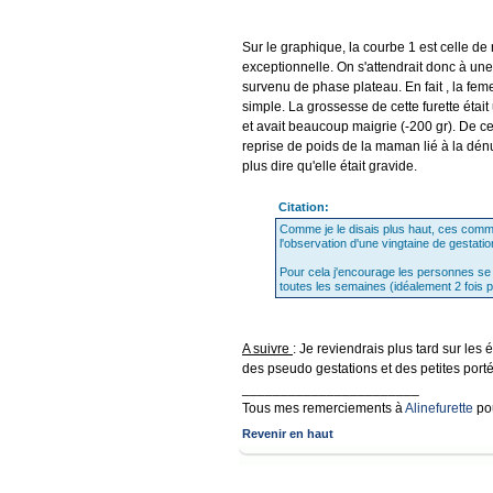
Sur le graphique, la courbe 1 est celle de
exceptionnelle. On s'attendrait donc à une
survenu de phase plateau. En fait , la fem
simple. La grossesse de cette furette était
et avait beaucoup maigrie (-200 gr). De ce
reprise de poids de la maman lié à la dénu
plus dire qu'elle était gravide.
Citation:
Comme je le disais plus haut, ces commen
l'observation d'une vingtaine de gestati
Pour cela j'encourage les personnes se 
toutes les semaines (idéalement 2 fois 
A suivre
: Je reviendrais plus tard sur le
des pseudo gestations et des petites porté
_______________________
Tous mes remerciements à
Alinefurette
po
Revenir en haut