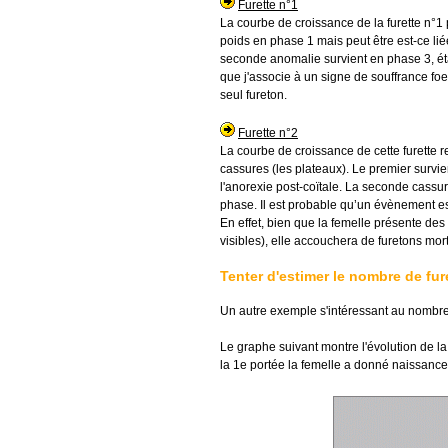
Furette n°1
La courbe de croissance de la furette n°
poids en phase 1 mais peut être est-ce lié
seconde anomalie survient en phase 3, éta
que j'associe à un signe de souffrance foe
seul fureton.
Furette n°2
La courbe de croissance de cette furette 
cassures (les plateaux). Le premier survie
l'anorexie post-coïtale. La seconde cassu
phase. Il est probable qu’un évènement est
En effet, bien que la femelle présente d
visibles), elle accouchera de furetons mort
Tenter d'estimer le nombre de fur
Un autre exemple s'intéressant au nombre
Le graphe suivant montre l'évolution de la
la 1e portée la femelle a donné naissance 