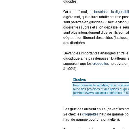
glucides.
On connaît mal,
les besoins et la digestibi
digère mal, qu'un furet adulte peut se pas
sont pauvres en glucides). Chez le vison, 
digérer les sucres et si on dépasse le se
sont plus intégralement digérés. Ils sont al
dégradation libèrent des acides (lactique, v
des diarrhées.
Devant les importantes analogies entre le vi
glucidique à ne pas dépasser. D'ailleurs l
suggèrent que les
croquettes
ne devraient
à 100%).
Citation:
Pour résumer la situation, on a un anima
avec des protéines et des lipides et qui 
[url=http://www.feulenoir.com/article-7
Les glucides arrivent en 1e (devant les pr
2e chez les
croquettes
haut de gamme pour
haut de gamme pour chaton (kitten).