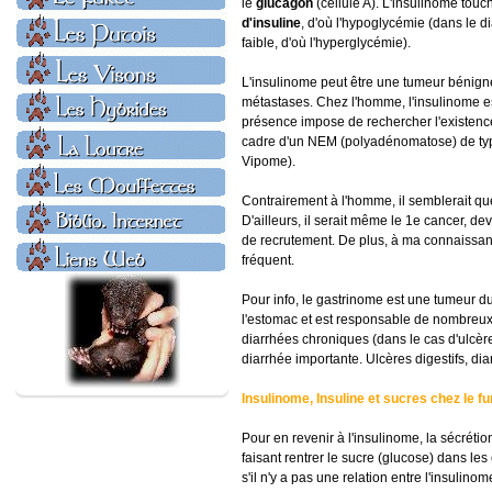
le
glucagon
(cellule A). L'insulinome touc
d'insuline
, d'où l'hypoglycémie (dans le di
faible, d'où l'hyperglycémie).
L'insulinome peut être une tumeur bénign
métastases. Chez l'homme, l'insulinome es
présence impose de rechercher l'existenc
cadre d'un NEM (polyadénomatose) de typ
Vipome).
Contrairement à l'homme, il semblerait qu
D'ailleurs, il serait même le 1e cancer, de
de recrutement. De plus, à ma connaissanc
fréquent.
Pour info, le gastrinome est une tumeur d
l'estomac et est responsable de nombreux 
diarrhées chroniques (dans le cas d'ulcèr
diarrhée importante. Ulcères digestifs, d
Insulinome, Insuline et sucres chez le fu
Pour en revenir à l'insulinome, la sécrétio
faisant rentrer le sucre (glucose) dans l
s'il n'y a pas une relation entre l'insulin