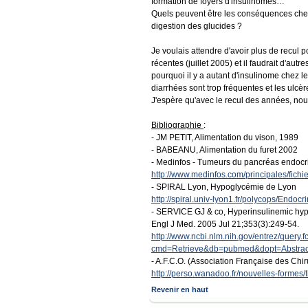
formation de foyers d'insulinomes…
Quels peuvent être les conséquences chez 
digestion des glucides ?
Je voulais attendre d'avoir plus de recul 
récentes (juillet 2005) et il faudrait d'au
pourquoi il y a autant d'insulinome chez le
diarrhées sont trop fréquentes et les ulcè
J'espère qu'avec le recul des années, nous
Bibliographie
:
- JM PETIT, Alimentation du vison, 1989
- BABEANU, Alimentation du furet 2002
- Medinfos - Tumeurs du pancréas endocri
http://www.medinfos.com/principales/fic
- SPIRAL Lyon, Hypoglycémie de Lyon
http://spiral.univ-lyon1.fr/polycops/Endoc
- SERVICE GJ & co, Hyperinsulinemic hypo
Engl J Med. 2005 Jul 21;353(3):249-54.
http://www.ncbi.nlm.nih.gov/entrez/query.f
cmd=Retrieve&db=pubmed&dopt=Abstrac
- A.F.C.O. (Association Française des Chir
http://perso.wanadoo.fr/nouvelles-formes/
Revenir en haut