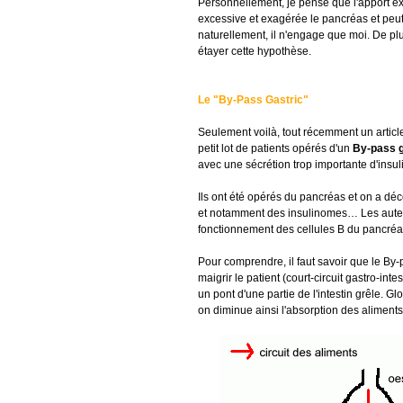
Personnellement, je pense que l'apport exc
excessive et exagérée le pancréas et peut
naturellement, il n'engage que moi. De pl
étayer cette hypothèse.
Le "By-Pass Gastric"
Seulement voilà, tout récemment un articl
petit lot de patients opérés d'un
By-pass g
avec une sécrétion trop importante d'insul
Ils ont été opérés du pancréas et on a déc
et notamment des insulinomes… Les auteu
fonctionnement des cellules B du pancréa
Pour comprendre, il faut savoir que le By-p
maigrir le patient (court-circuit gastro-intes
un pont d'une partie de l'intestin grêle. Glo
on diminue ainsi l'absorption des aliments