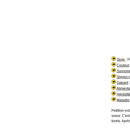
Sexe
: 
Couleur
Surno
Signes p
Gabarit
:
Aliment
Hérédit
Maladie
Petitlion es
soeur. C'es
furets. Aprè