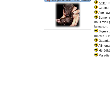
Sexe
: F
Couleur
Age
: av
Surno
nous avoir 
la maison.
Signes p
pouvez le vo
Gabarit
:
Aliment
Hérédit
Maladie