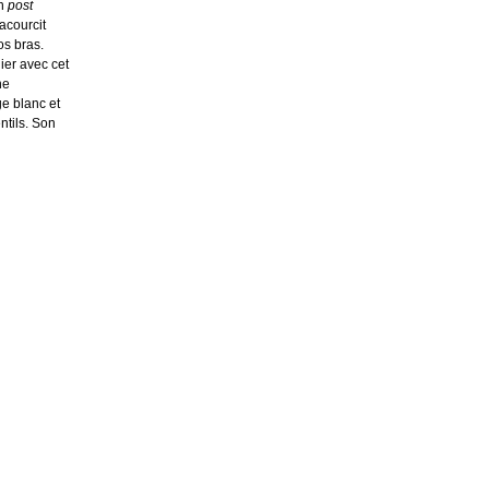
en
post
acourcit
os bras.
ier avec cet
ne
e blanc et
ntils. Son