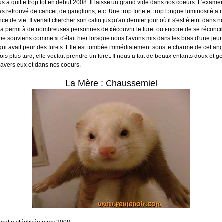
ous a quitté trop tôt en début 2008. Il laisse un grand vide dans nos coeurs. L'exam
s retrouvé de cancer, de ganglions, etc. Une trop forte et trop longue luminosité a r
e de vie. Il venait chercher son calin jusqu'au dernier jour où il s'est éteint dans n
ura permi à de nombreuses personnes de découvrir le furet ou encore de se réconcil
me souviens comme si c'était hier lorsque nous l'avons mis dans les bras d'une jeu
qui avait peur des furets. Elle est tombée immédiatement sous le charme de cet ang
s plus tard, elle voulait prendre un furet. Il nous a fait de beaux enfants doux et ge
 travers eux et dans nos coeurs.
La Mère : Chaussemiel