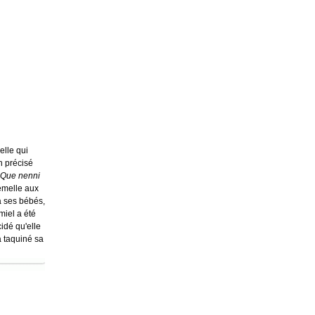
elle qui
n précisé
Que nenni
femelle aux
 a ses bébés,
miel a été
cidé qu'elle
a taquiné sa