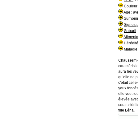
Sexe
: 
Couleur
Age
: av
Surno
Signes p
Gabarit
:
Aliment
Hérédit
Maladie
Chaussemiel
caractéristi
aura les ye
qu'elle ne p
c'était cell
yeux foncés 
elle veut t
élevée avec 
serait stéri
fille Léna.