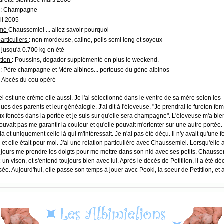
Furette stérilisée mars 2008
: Champagne
ril 2005
mmé
Chaussemiel ... allez savoir pourquoi
articuliers
: non mordeuse, caline, poils semi long et soyeux
 jusqu'à 0.700 kg en été
ation
: Poussins, dogador supplémenté en plus le weekend.
é
: Père champagne et Mère albinos... porteuse du gène albinos
: Abcès du cou opéré
 est une crème elle aussi. Je l'ai sélectionné dans le ventre de sa mère selon les
ques des parents et leur généalogie. J'ai dit à l'éleveuse. "Je prendrai le fureton fem
ux foncés dans la portée et je suis sur qu'elle sera champagne". L'éleveuse m'a bie
ouvait pas me garantir la couleur et qu'elle pouvait m'orienter sur une autre portée.
e-là et uniquement celle là qui m'intéressait. Je n'ai pas été déçu. Il n'y avait qu'une 
et elle était pour moi. J'ai une relation particulière avec Chaussemiel. Lorsqu'elle
oujours me prendre les doigts pour me mettre dans son nid avec ses petits. Chausse
un vison, et s'entend toujours bien avec lui. Après le décès de Petitlion, il a été dé
lisée. Aujourd'hui, elle passe son temps à jouer avec Pooki, la soeur de Petitlion, et 