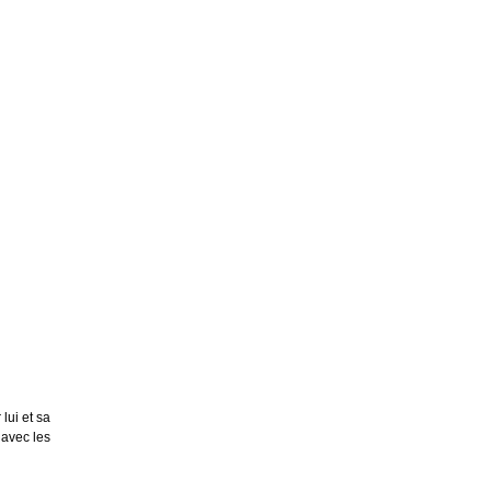
lui et sa
 avec les