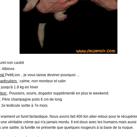
Furet non castré
: Albinos
mmé
PetitLion... je vous laisse deviner pourquoi ...
articuliers
: calme, non mordeur et calin
 jusqu'à 1.8 kg en hiver
ation
: Poussins, souris, dogador supplémenté en plus le weekend.
é
: Père champagne poils 6 cm de long
: 2e testicule sortie à 7e mois.
t vraiment un furet fantastique. Nous avons fait 400 km aller-retour pour le récupérer 
t une véritable crème qui n'a jamais mordu. Il est doux avec les humains mais aussi
s une saillie, la furette ne présente que quelques rougeurs à la base de la nuque.