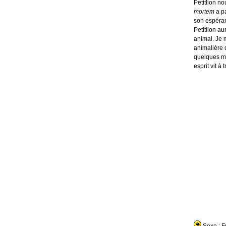
Petitlion n
mortem
a pa
son espéranc
Petitlion a
animal. Je 
animalière 
quelques moi
esprit vit à