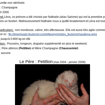
urette non stérilisée
: Champagne
ril 2006
mmé
Léna, ce prénom a été choisie par Nathalie (alias Salome) qui est la première 
pris un fureton. Malheureusment Nathalie nous a quitté brutalement et Léna est rev
articuliers
: non mordeuse, caline, trés affectueuse. Elle est aussi trés agile comm
ir ici :
ftp://downloads.feulenoir.com/pltwxpym/video_feulenoir/sautlena.wmv
 jusqu'à 0.800 kg en été
ation
: Poussins, rongeurs, dogador supplémenté en plus le weekend.
é
: Père albinos (
Petitlion
) et Mère Champagne (
Chaussemiel
)
: aucune
Le Père : Petitlion
(mai 2004 - janvier 2008)