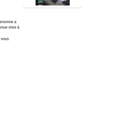
personne a
enue vivre à
e vous