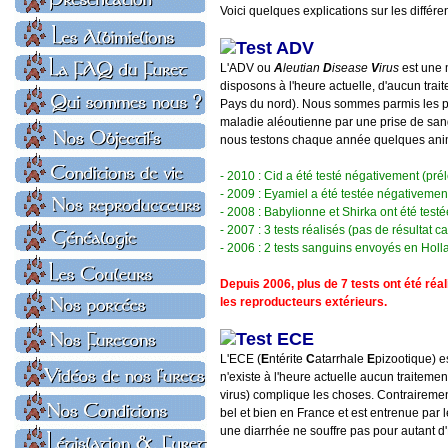
Voici quelques explications sur les différen
Test ADV
L'ADV ou
A
leutian
D
isease
V
irus
est une m
disposons à l'heure actuelle, d'aucun tra
Pays du nord). Nous sommes parmis les pre
maladie aléoutienne par une prise de sa
nous testons chaque année quelques anim
- 2010 : Cid a été testé négativement (pr
- 2009 : Eyamiel a été testée négativement
- 2008 : Babylionne et Shirka ont été tes
- 2007 : 3 tests réalisés (pas de résultat c
- 2006 : 2 tests sanguins envoyés en Holla
Depuis 2006, plus de 7 tests ont été réa
les reproducteurs extérieurs.
Test ECE
L'ECE (
E
ntérite
C
atarrhale
E
pizootique) e
n'existe à l'heure actuelle aucun traiteme
virus) complique les choses. Contrairemen
bel et bien en France et est entrenue par
une diarrhée ne souffre pas pour autant d