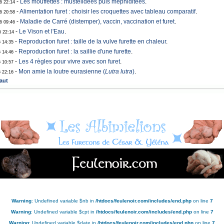
-
Les mouffettes : mustélidées puis méphiditées
.
06 22:14
-
Alimentation furet : choisir les croquettes avec tableau comparatif
.
06 20:58
-
Maladie de Carré (distemper), vaccin, vaccination et furet
.
06 09:46
-
Le Vison et l'Eau
.
6 22:14
-
Reproduction furet : taille de la vulve furette en chaleur
.
6 14:35
-
Reproduction furet : la saillie d'une furette
.
6 14:46
-
Les 4 règles pour vivre avec son furet
.
6 10:57
-
Mon amie la loutre eurasienne (
Lutra lutra
)
.
6 22:16
aut
Warning
: Undefined variable $nb in
/htdocs/feulenoir.com/includes/end.php
on line
7
Warning
: Undefined variable $cpt in
/htdocs/feulenoir.com/includes/end.php
on line
7
Warning
: Undefined variable $date in
/htdocs/feulenoir.com/includes/end.php
on line
7