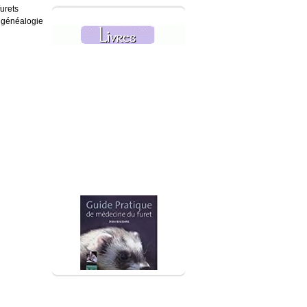
urets
e généalogie