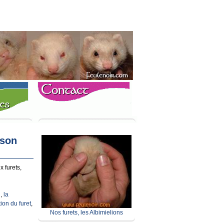
ison
x furets,
n
,
la
tion du furet
,
Nos furets, les Albimielions