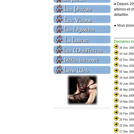
● Depuis 200
albinos et 
détaillée.
● Vous pouve
_________
Dernières mi
28 Dec 200
10 Juil 200
02 Dec 200
01 Nov 200
05 Sep 200
16 Aoû 200
30 Juin 20
30 Mai 200
16 Mai 200
16 Mai 200
12 Mar 200
24 Fév 200
20 Fév 200
22 Déc 200
17 Déc 200