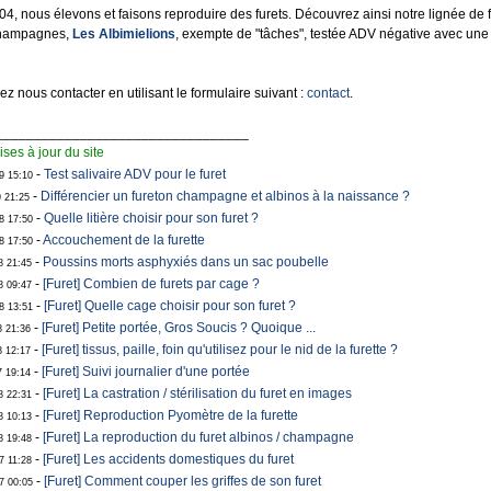
4, nous élevons et faisons reproduire des furets. Découvrez ainsi notre lignée de f
champagnes,
Les Albimielions
, exempte de "tâches", testée ADV négative avec un
z nous contacter en utilisant le formulaire suivant :
contact
.
_________________________________
ses à jour du site
-
Test salivaire ADV pour le furet
9 15:10
-
Différencier un fureton champagne et albinos à la naissance ?
9 21:25
-
Quelle litière choisir pour son furet ?
8 17:50
-
Accouchement de la furette
8 17:50
-
Poussins morts asphyxiés dans un sac poubelle
8 21:45
-
[Furet] Combien de furets par cage ?
8 09:47
-
[Furet] Quelle cage choisir pour son furet ?
08 13:51
-
[Furet] Petite portée, Gros Soucis ? Quoique ...
8 21:36
-
[Furet] tissus, paille, foin qu'utilisez pour le nid de la furette ?
8 12:17
-
[Furet] Suivi journalier d'une portée
7 19:14
-
[Furet] La castration / stérilisation du furet en images
8 22:31
-
[Furet] Reproduction Pyomètre de la furette
8 10:13
-
[Furet] La reproduction du furet albinos / champagne
8 19:48
-
[Furet] Les accidents domestiques du furet
7 11:28
-
[Furet] Comment couper les griffes de son furet
7 00:05