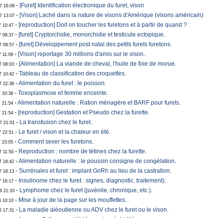
-
[Furet] Identification électronique du furet, vison
7 16:09
-
[Vison] Laché dans la nature de visons d'Amérique (visons américain)
7 13:07
-
[reproduction] Doit on toucher les furetons et à partir de quand ?
7 10:47
-
[furet] Cryptorchidie, monorchidie et testicule ectopique
.
7 09:37
-
[furet] Développement post natal des petits furets furetons
.
7 09:57
-
[Vison] reportage 30 millions d'amis sur le vison
.
7 11:09
-
[Alimentation] La viande de cheval, l'huile de foie de morue
.
7 08:03
-
Tableau de classification des croquettes
.
7 10:42
-
Alimentation du furet : le poisson
.
7 22:38
-
Toxoplasmose et femme enceinte
.
7 10:38
-
Alimentation naturelle : Ration ménagère et BARF pour furets
.
7 21:54
-
[reproduction] Gestation et Pseudo chez la furette
.
7 21:54
-
La transfusion chez le furet
.
07 21:01
-
Le furet / vison et la chaleur en été
.
7 22:51
-
Comment sexer les furetons
.
7 23:05
-
Reproduction : nombre de tétines chez la furette
.
7 11:50
-
Alimentation naturelle : le poussin consigne de congélation
.
7 18:42
-
Surrénales et furet : implant GnRh au lieu de la castration
.
7 18:13
-
Insulinome chez le furet : signes, diagnostic, traitement)
.
7 16:17
-
Lymphome chez le furet (juvénile, chronique, etc.)
.
6 21:10
-
Mise à jour de la page sur les mouffettes
.
6 10:10
-
La maladie aléoutienne ou ADV chez le furet ou le vison
.
6 17:31