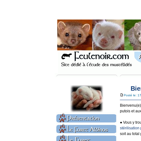
Bie
Posté le: 1
Bienvenu(e)
putois et au
● Vous y tro
stérilisatio
soit au tota