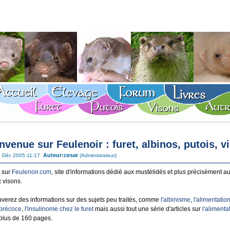
nvenue sur Feulenoir : furet, albinos, putois, v
Auteur:
cesar
7 Déc 2005 11:17
(Administrateur)
 sur
Feulenoir.com
, site d'informations dédié aux mustélidés et plus précisément au
x visons.
uverez des informations sur des sujets peu traités, comme
l'albinisme
,
l'alimentatio
n précoce
,
l'insulinome chez le furet
mais aussi tout une série d'articles sur
l'alimenta
l plus de 160 pages.